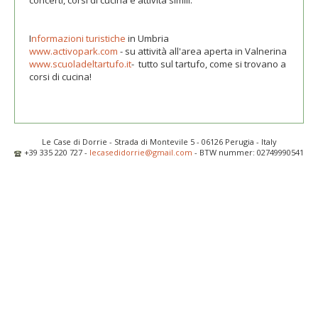
concerti, corsi di cucina e attività simili.
I
nformazioni turistiche
in Umbria
www.activopark.com
- su attività all'area aperta in Valnerina
www.scuoladeltartufo.it
- tutto sul tartufo, come si trovano a
corsi di cucina!
Le Case di Dorrie - Strada di Montevile 5 - 06126 Perugia - Italy
+39 335 220 727 -
lecasedidorrie@gmail.com
- BTW nummer: 02749990541