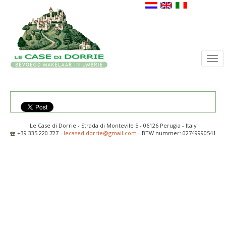
Togg
navi
Le Case di Dorrie - Strada di Montevile 5 - 06126 Perugia - Italy
+39 335 220 727 -
lecasedidorrie@gmail.com
- BTW nummer: 02749990541